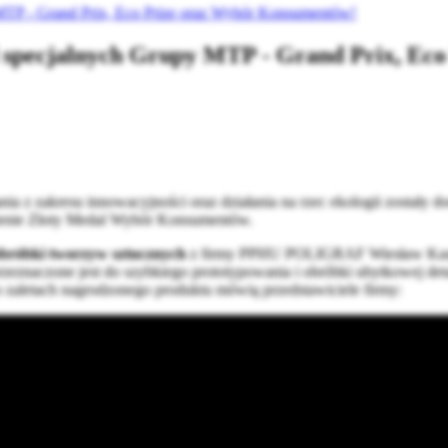
y MTP - Grand Prix, Eco Prize oraz Wybór Konsumentów!
ód specjalnych Grupy MTP - Grand Prix, E
ania z zakresu innowacyjności oraz działania na rzec ekologii został
nienie Złoty Medal Wybór Konsumentów.
obróbki tworzyw sztucznych
z firmy PPHU POLIGRAF Wiesław Kasp
zeznaczone jest do szybkiego prototypowania i obróbki ubytkowej de
o zaletach nagrodzonego produktu mówią przedstawiciele firmy: