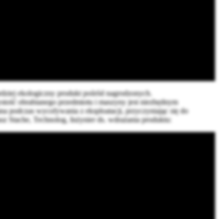
dziej ekologiczny produkt pośród nagrodzonych.
ość obrabianego przedmiotu i maszyny jest niezbędnym
na podczas wycofywania z eksploatacji, przyczyniając się do
sz Stache, Technolog, Inżynier ds. wdrażania produktu: