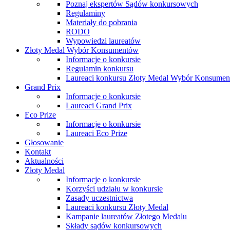
Poznaj ekspertów Sądów konkursowych
Regulaminy
Materiały do pobrania
RODO
Wypowiedzi laureatów
Złoty Medal Wybór Konsumentów
Informacje o konkursie
Regulamin konkursu
Laureaci konkursu Złoty Medal Wybór Konsume
Grand Prix
Informacje o konkursie
Laureaci Grand Prix
Eco Prize
Informacje o konkursie
Laureaci Eco Prize
Głosowanie
Kontakt
Aktualności
Złoty Medal
Informacje o konkursie
Korzyści udziału w konkursie
Zasady uczestnictwa
Laureaci konkursu Złoty Medal
Kampanie laureatów Złotego Medalu
Składy sądów konkursowych