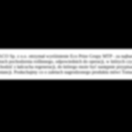
O Sp. z o.o. otrzymał wyróżnienie Eco Prize Grupy MTP - za najbar
pochodzenia roślinnego, odpowiednich do operacji, w których czyst
zić z łańcucha regeneracji, do którego może być następnie przypisa
ubstancji. Posłuchajmy co o zaletach nagrodzonego produktu mówi Toma