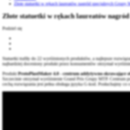
Złote statuetki w rękach laureatów nagród specjalnych Grup
Złote statuetki w rękach laureatów nagr
Podziel się
Statuetki trafiły do 22 wyróżnionych produktów, a najlepsze rozwiąz
najbardziej doceniony produkt przez konsumentów otrzymał wyróż
Produkt
ProtoPlastMaker 4.0 - centrum addytywno-skrawające 
Szczecinie otrzymał wyróżnienie Grand Prix Grupy MTP. Centrum pr
cechą rozwiązania jest pełna obsługa języka G-kod. Posłuchajmy co 