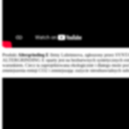
Produkt
Altergrinding E
firmy Lubrinnova, zgłoszony przez SYNTAC
ALTERGRINDING E oparty jest na bezbarwnych syntetycznych estrach 
warunkiem. Ciecz ta zaprojektowana ekologicznie i dlatego może pochod
zmniejszenia emisji CO2 i zmniejszając zużycie nieodnawialnych s