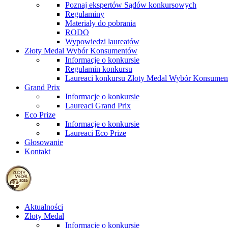
Poznaj ekspertów Sądów konkursowych
Regulaminy
Materiały do pobrania
RODO
Wypowiedzi laureatów
Złoty Medal Wybór Konsumentów
Informacje o konkursie
Regulamin konkursu
Laureaci konkursu Złoty Medal Wybór Konsume
Grand Prix
Informacje o konkursie
Laureaci Grand Prix
Eco Prize
Informacje o konkursie
Laureaci Eco Prize
Głosowanie
Kontakt
Aktualności
Złoty Medal
Informacje o konkursie