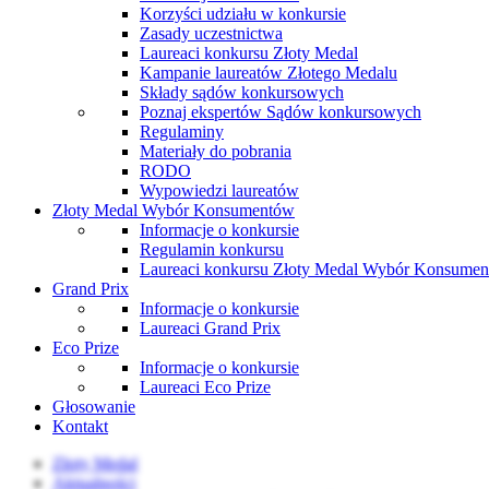
Korzyści udziału w konkursie
Zasady uczestnictwa
Laureaci konkursu Złoty Medal
Kampanie laureatów Złotego Medalu
Składy sądów konkursowych
Poznaj ekspertów Sądów konkursowych
Regulaminy
Materiały do pobrania
RODO
Wypowiedzi laureatów
Złoty Medal Wybór Konsumentów
Informacje o konkursie
Regulamin konkursu
Laureaci konkursu Złoty Medal Wybór Konsume
Grand Prix
Informacje o konkursie
Laureaci Grand Prix
Eco Prize
Informacje o konkursie
Laureaci Eco Prize
Głosowanie
Kontakt
Złoty Medal
Aktualności