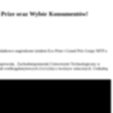
co Prize oraz Wybór Konsumentów!
y dodatkowo nagrodzone tytułem Eco Prize i Grand Prix Grupy MTP a
rowiak, Zachodniopomorski Uniwersytet Technologiczny w
tali wielkogabarytowych (1x1x2m) z tworzyw sztucznych. Unikalną