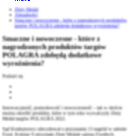
Złoty Medal
Aktualności
Smaczne i nowoczesne - które z nagrodzonych produktów
targów POLAGRA zdobędą dodatkowe wyrożnienia?
Smaczne i nowoczesne - które z
nagrodzonych produktów targów
POLAGRA zdobędą dodatkowe
wyrożnienia?
Podziel się
Innowacyjność, pomysłowość i nowoczesność – tak w skrócie
można określić produkty, które w tym roku wywalczyły Złoty
Medal targów POLAGRA 2022.
Sąd Konkursowy zdecydował o przyznaniu 13 nagród w salonie
Food. Kolejne 9 otrzymało Złote Medale salonu Foodtech.