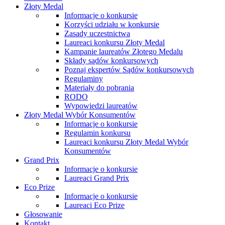
Złoty Medal
Informacje o konkursie
Korzyści udziału w konkursie
Zasady uczestnictwa
Laureaci konkursu Złoty Medal
Kampanie laureatów Złotego Medalu
Składy sądów konkursowych
Poznaj ekspertów Sądów konkursowych
Regulaminy
Materiały do pobrania
RODO
Wypowiedzi laureatów
Złoty Medal Wybór Konsumentów
Informacje o konkursie
Regulamin konkursu
Laureaci konkursu Złoty Medal Wybór
Konsumentów
Grand Prix
Informacje o konkursie
Laureaci Grand Prix
Eco Prize
Informacje o konkursie
Laureaci Eco Prize
Głosowanie
Kontakt