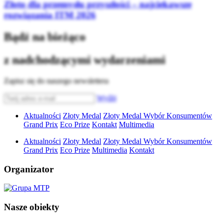
Złoto dla przemysłu przyszłości – najciekawsze
rozwiązania ITM 2026
Bądź na bieżąco
z nadchodzącymi wydarzeniami
Zapisz się do naszego newslettera
Wyślij
Aktualności
Złoty Medal
Złoty Medal Wybór Konsumentów
Grand Prix
Eco Prize
Kontakt
Multimedia
Aktualności
Złoty Medal
Złoty Medal Wybór Konsumentów
Grand Prix
Eco Prize
Multimedia
Kontakt
Organizator
Nasze obiekty