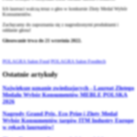
Ich laureaci walczą teraz o głos w konkursie Złoty Medal Wybór
Konsumentów.
Zachęcamy do zapoznania się z nagrodzonymi produktami i
oddanie głosu!
Głosowanie trwa do 21 września 2022.
POLAGRA Salon Food
POLAGRA Salon Foodtech
Ostatnie artykuły
Największe uznanie zwiedzających - Laureat Złotego
Medalu Wybór Konsumentów MEBLE POLSKA
2026
Nagrody Grand Prix, Eco Prize i Złoty Medal
Wybór Konsumentów targów ITM Industry Europe
w rękach laureatów!