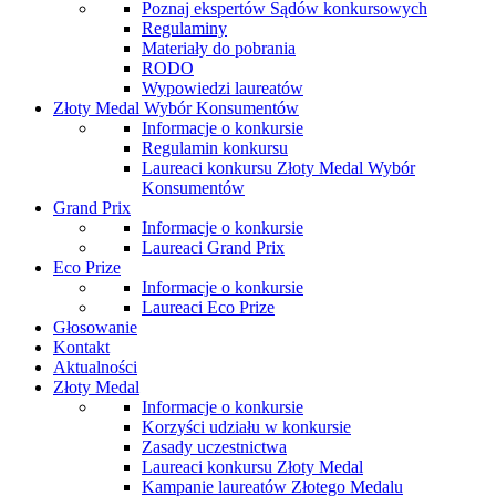
Poznaj ekspertów Sądów konkursowych
Regulaminy
Materiały do pobrania
RODO
Wypowiedzi laureatów
Złoty Medal Wybór Konsumentów
Informacje o konkursie
Regulamin konkursu
Laureaci konkursu Złoty Medal Wybór
Konsumentów
Grand Prix
Informacje o konkursie
Laureaci Grand Prix
Eco Prize
Informacje o konkursie
Laureaci Eco Prize
Głosowanie
Kontakt
Aktualności
Złoty Medal
Informacje o konkursie
Korzyści udziału w konkursie
Zasady uczestnictwa
Laureaci konkursu Złoty Medal
Kampanie laureatów Złotego Medalu