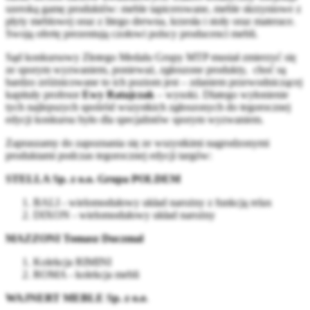
szeroką gamę produktów: meble tapicerowane, meble skrzyniowe z
płyty meblowej oraz z litego drewna, krzesła i stoły oraz materace.
Swoją ofertę prezentują czołowi polscy producenci mebli.
Sąd konkursowy Złotego Medalu Grupy MTP musiał zmierzyć się
ze sporym wyzwaniem, ponieważ, zgłoszone produkty, choć są
bardzo zróżnicowane to ich poziom jest – zdaniem przewodniczącej
kapituły profesor
Ewy Ratajczak
– wysoki. Dlatego wyłonienie
tych najlepszych spośród wszystkich zgłoszonych do tegorocznej
edycji konkursu było dla specjalistów sporym wyzwaniem.
Zapraszamy do zapoznania się ze wszystkimi nagrodzonymi
produktami podczas tegorocznej edycji targów:
STELLA Sp. z o.o. Grupa POLDEM
BALI - wielomodułowy układ narożny z funkcją relax
DIXON - wielomodułowy układ narożny
MAZZONI Tomasz Duczmal
Kolekcja RIMINI
ROMA - kolekcja mebli
WAJNERT MEBLE Sp. z o.o
.