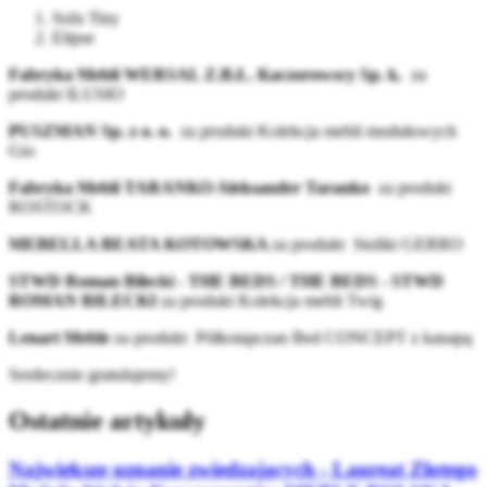
Sofa Tiny
Elipse
Fabryka Mebli WERSAL Z.B.Ł. Kaczorowscy Sp. k.
za
produkt ILUSIO
PUSZMAN Sp. z o. o.
za produkt Kolekcja mebli modułowych
Gio
Fabryka Mebli TARANKO Aleksander Taranko
za produkt
ROSTOCK
MEBELLA BEATA KOTOWSKA
za produkt
Stoliki GERRO
STWD Roman Bilecki - THE BEDS / THE BEDS - STWD
ROMAN BILECKI
za produkt Kolekcja mebli Twig
Lenart Meble
za produkt
Półkotapczan Bed CONCEPT z kanapą
Serdecznie gratulujemy!
Ostatnie artykuły
Największe uznanie zwiedzających - Laureat Złotego