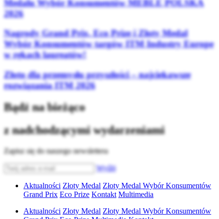
Medalu Wybór Konsumentów MEBLE POLSKA
2026
Nagrody Grand Prix, Eco Prize i Złoty Medal
Wybór Konsumentów targów ITM Industry Europe
w rękach laureatów!
Złoto dla przemysłu przyszłości – najciekawsze
rozwiązania ITM 2026
Bądź na bieżąco
z nadchodzącymi wydarzeniami
Zapisz się do naszego newslettera
Wyślij
Aktualności
Złoty Medal
Złoty Medal Wybór Konsumentów
Grand Prix
Eco Prize
Kontakt
Multimedia
Aktualności
Złoty Medal
Złoty Medal Wybór Konsumentów