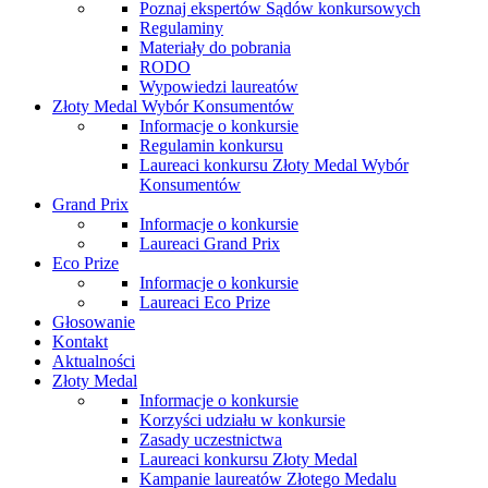
Poznaj ekspertów Sądów konkursowych
Regulaminy
Materiały do pobrania
RODO
Wypowiedzi laureatów
Złoty Medal Wybór Konsumentów
Informacje o konkursie
Regulamin konkursu
Laureaci konkursu Złoty Medal Wybór
Konsumentów
Grand Prix
Informacje o konkursie
Laureaci Grand Prix
Eco Prize
Informacje o konkursie
Laureaci Eco Prize
Głosowanie
Kontakt
Aktualności
Złoty Medal
Informacje o konkursie
Korzyści udziału w konkursie
Zasady uczestnictwa
Laureaci konkursu Złoty Medal
Kampanie laureatów Złotego Medalu