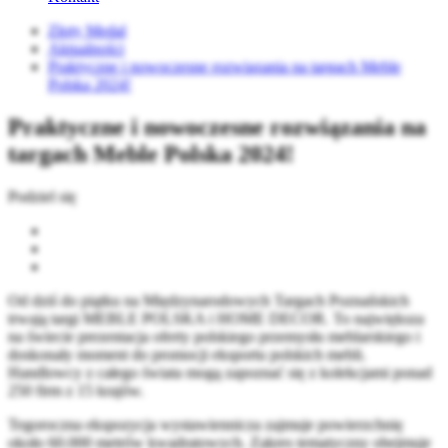
Złoty Medal
Aktualności
Praktyczne i nowoczesne rozwiązania na targach Meble
Polska 2024!
Praktyczne i nowoczesne rozwiązania na
targach Meble Polska 2024!
Podziel się
Od dziś do piątku na Międzynarodowych Targach Poznańskich
trwają targi MEBLE POLSKA i HOME DECOR. To największa
na świecie prezentacja oferty polskiego przemysłu meblarskiego i
doskonały moment do promocji eksportu polskich mebli.
Handlowcy z całego świata mogą zapoznać się z kolekcjami ponad
250 firm z 15 krajów.
Tegoroczna ekspozycja wystawiennicza zajmuje powierzchnię
około 60.000 metrów kwadratowych. Zakres tematyczny obejmuje