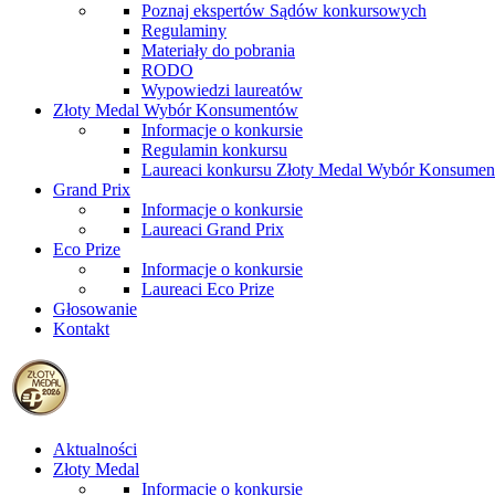
Poznaj ekspertów Sądów konkursowych
Regulaminy
Materiały do pobrania
RODO
Wypowiedzi laureatów
Złoty Medal Wybór Konsumentów
Informacje o konkursie
Regulamin konkursu
Laureaci konkursu Złoty Medal Wybór Konsume
Grand Prix
Informacje o konkursie
Laureaci Grand Prix
Eco Prize
Informacje o konkursie
Laureaci Eco Prize
Głosowanie
Kontakt
Aktualności
Złoty Medal
Informacje o konkursie