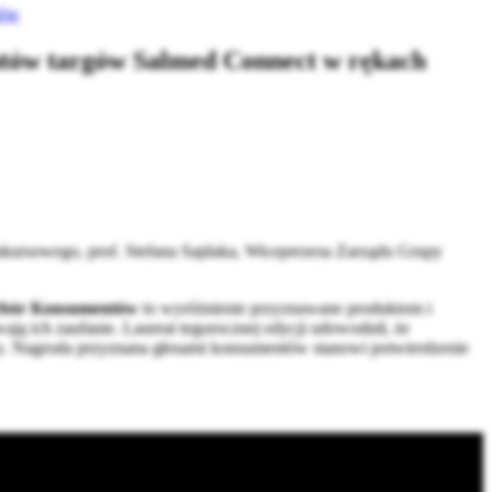
tów
ntów targów Salmed Connect w rękach
nkursowego, prof. Stefana Sajdaka, Wiceprezesa Zarządu Grupy
 Wybór Konsumentów
to wyróżnienie przyznawane produktom i
ją ich zaufanie. Laureat tegorocznej edycji udowodnił, że
cy. Nagroda przyznana głosami konsumentów stanowi potwierdzenie