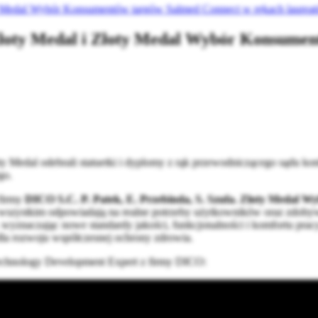
y Medal Wybór Konsumentów targów Salmed Connect w rękach laurea
Złoty Medal i Złoty Medal Wybór Konsume
y Medal odebrali statuetki i dyplomy z rąk przewodniczącego sądu ko
go.
firmy
DICO S.C. P. Patek, E. Przebinda, S. Szufa. Złoty Medal
 wszystkim odpowiadają na realne potrzeby użytkowników oraz zdobywa
 wyznaczając nowe standardy jakości, funkcjonalności i komfortu pra
dla rozwoju współczesnej ochrony zdrowia.
echnology Development Expert z firmy DICO: