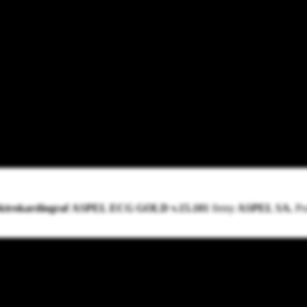
ktrokardiograf
ASPEL ECG GOLD v.15.101
firmy
ASPEL SA.
Po