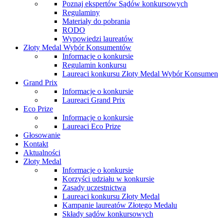
Poznaj ekspertów Sądów konkursowych
Regulaminy
Materiały do pobrania
RODO
Wypowiedzi laureatów
Złoty Medal Wybór Konsumentów
Informacje o konkursie
Regulamin konkursu
Laureaci konkursu Złoty Medal Wybór Konsume
Grand Prix
Informacje o konkursie
Laureaci Grand Prix
Eco Prize
Informacje o konkursie
Laureaci Eco Prize
Głosowanie
Kontakt
Aktualności
Złoty Medal
Informacje o konkursie
Korzyści udziału w konkursie
Zasady uczestnictwa
Laureaci konkursu Złoty Medal
Kampanie laureatów Złotego Medalu
Składy sądów konkursowych