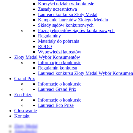
Korzyści udziału w konkursie
Zasady uczestnictwa
Laureaci konkursu Złoty Medal
Kampanie laureatów Złotego Medalu
Składy sądów konkursowych
Poznaj ekspertów Sądów konkursowych
Regulaminy
Materiały do pobrania
RODO
Wypowiedzi laureatów
Złoty Medal Wybór Konsumentów
Informacje o konkursie
Regulamin konkursu
Laureaci konkursu Złoty Medal Wybór Konsume
Grand Prix
Informacje o konkursie
Laureaci Grand Prix
Eco Prize
Informacje o konkursie
Laureaci Eco Prize
Głosowanie
Kontakt
Złoty Medal
Aktualności