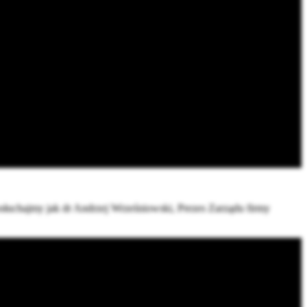
słuchajmy jak dr Andrzej Wrześniowski, Prezes Zarządu firmy