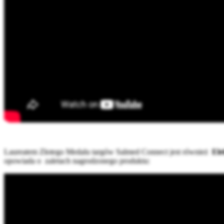
Laureatem Złotego Medalu targów Salmed Connect jest również
Ele
opowiada o zaletach nagrodzonego produktu: