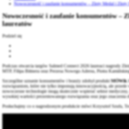
Nowoczesność i zaufanie konsumentów – Złoty Medal i Złot
Nowoczesność i zaufanie konsumentów – 
laureatów
Podziel się
Podczas otwarcia targów Salmed Connect 2026 laureaci nagrody Złot
MTP, Filipa Bittnera oraz Prezesa Nowego Adresu, Piotra Kamińskie
Szczególne uznanie konsumentów i branży zdobył produkt
MÓWik
rozwiązaniom, które nie tylko imponują innowacyjnością, ale przede
nowoczesne technologie mogą skutecznie wspierać sektor medyczny,
wysokiej wartości prezentowanego rozwiązania oraz jego znaczenia 
Posłuchajmy co o nagrodzonym produkcie mówi Krzysztof Szufa, T