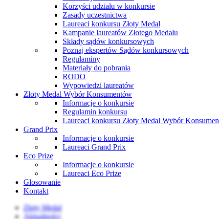
Korzyści udziału w konkursie
Zasady uczestnictwa
Laureaci konkursu Złoty Medal
Kampanie laureatów Złotego Medalu
Składy sądów konkursowych
Poznaj ekspertów Sądów konkursowych
Regulaminy
Materiały do pobrania
RODO
Wypowiedzi laureatów
Złoty Medal Wybór Konsumentów
Informacje o konkursie
Regulamin konkursu
Laureaci konkursu Złoty Medal Wybór Konsume
Grand Prix
Informacje o konkursie
Laureaci Grand Prix
Eco Prize
Informacje o konkursie
Laureaci Eco Prize
Głosowanie
Kontakt
Złoty Medal
Aktualności