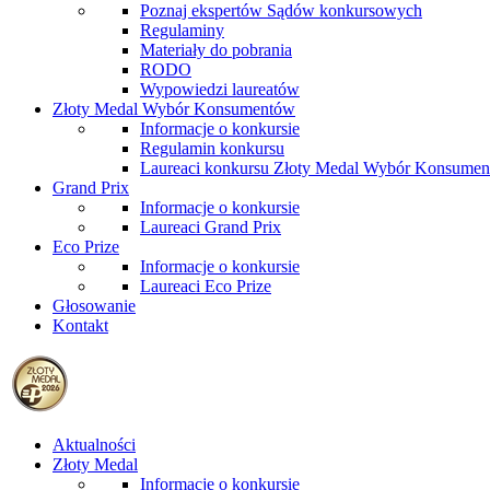
Poznaj ekspertów Sądów konkursowych
Regulaminy
Materiały do pobrania
RODO
Wypowiedzi laureatów
Złoty Medal Wybór Konsumentów
Informacje o konkursie
Regulamin konkursu
Laureaci konkursu Złoty Medal Wybór Konsume
Grand Prix
Informacje o konkursie
Laureaci Grand Prix
Eco Prize
Informacje o konkursie
Laureaci Eco Prize
Głosowanie
Kontakt
Aktualności
Złoty Medal
Informacje o konkursie