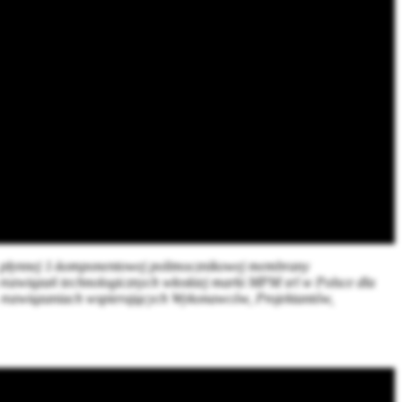
płynnej 1-komponentowej polimocznikowej membrany
 rozwiązań technologicznych włoskiej marki MPM srl w Polsce dla
 – rozwiązaniach wspierających Wykonawców, Projektantów,