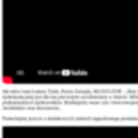
Jak mówi nam Łukasz Tylek, Prezes Zarządu, MAXFLOOR –
Złoty
hydroizolacyjnej jest dla nas pierwszym wyróżnieniem w historii. 
profesjonalnych użytkowników. Realizujemy nasze cele i koncentruj
Architektów oraz Inwestorów.
Posłuchajmy jeszcze o dodatkowych zaletach nagrodzonego produktu