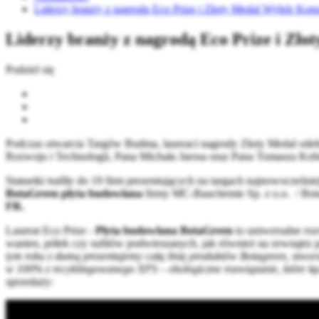
Liderzy branży z nagrodą Eco Prize i Złoty Medal Wybór Ko
Liderzy branży z nagrodą Eco Prize i Z
Podziel się
Podczas otwarcia Targów Budma, laureaci nagrody Złoty Medal odebra
Rozwoju i Technologii, Pana Michała Jarosa oraz Pana Tomasza Ko
Statuetki trafiły do 19 firm prezentujących na targach najnowocześn
BotaGreen płyta budowlana
firmy MC-Bauchemie Sp. z o.o. / Bot
FR.
Laureat Eco Prize -
Płyta budowlana BotaGreen
to uniwersalne ro
wanien, półek czy sufitów podwieszanych, jak również na zewnątrz
tym roku z dumą prezentujemy całą linię produktów Botagreen, stw
w 100% z recyklingowanego XPS – ekologiczne rozwiązanie, które łącz
sprzedaży: