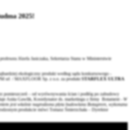
Budma 2025!
ofesora Józefa Jasiczaka, Sekretarza Stanu w Ministerstwie
 najbardziej ekologiczny produkt według sądu konkursowego -
 MPM srl / MAXFLOOR Sp. z o.o. za produkt
STARFLEX ULTRA
trz pomieszczeń – od wyrównywania ścian i podłóg po zabudowy
aje Anita Gawlik, Koordynator ds. marketingu z firmy Botament -
W
entem jest właśnie nagrodzona płyta budowlana Botagreen, wykonana
grodzonym produkcie mówi Tomasz Śmierzchała – Dyrektor