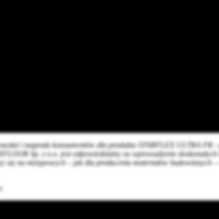
 medal i nagroda konsumentów dla produktu STARFLEX ULTRA FR - 
MAXFLOOR Sp. z o.o. jest odpowiedzialny za wprowadzenie doskonałych
emy się na nietypowych – jak dla producenta materiałów budowlanych
: