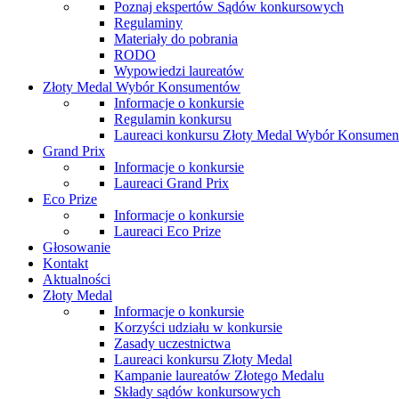
Poznaj ekspertów Sądów konkursowych
Regulaminy
Materiały do pobrania
RODO
Wypowiedzi laureatów
Złoty Medal Wybór Konsumentów
Informacje o konkursie
Regulamin konkursu
Laureaci konkursu Złoty Medal Wybór Konsume
Grand Prix
Informacje o konkursie
Laureaci Grand Prix
Eco Prize
Informacje o konkursie
Laureaci Eco Prize
Głosowanie
Kontakt
Aktualności
Złoty Medal
Informacje o konkursie
Korzyści udziału w konkursie
Zasady uczestnictwa
Laureaci konkursu Złoty Medal
Kampanie laureatów Złotego Medalu
Składy sądów konkursowych