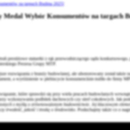
nsumentów na targach Budma 2025!
łoty Medal Wybór Konsumentów na targach 
li prestiżowe statuetki z rąk przewodniczącego sądu konkursowego, pr
bierskiego Prezesa Grupy MTP.
iejsze rozwiązania z branży budowlanej, ale uhonorowany został także
ament, a wyróżnienie w plebiscycie konsumenckim trafiło do firmy
związanie, które sprawdzi się przy wielu pracach budowlanych wewną
 przy wykonywaniu podbitek dachowych czy stref cokołowych. Jak pod
orzonych z myślą o zrównoważonym budownictwie. Jej kluczowym elem
y trwałość, jakość i troskę o środowisko.
Posłuchajmy także co o na