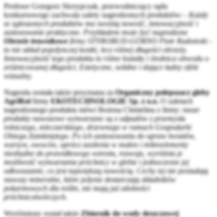
Profesor Grzegorz Skrzypczak, przewodniczący sądu
konkursowego zachwala zalety nagrodzonych produktów: -
Każdy
ze zgłoszonych produktów ma swoistą nowość, innowacyjność i
zastosowanie praktyczne. Przykładem może być nagrodzone
Obrzeże trawnikowe
firmy STYROBUD-GÓRNO Piotr Radomski -
to nie układ pojedynczej kostki, lecz różnej długości obrzeży.
Innowacyjność tego produktu to różne kształty i średnica obwodu o
zróżnicowanej długości. Estetyczne, solidne i dające ładny efekt
wizualny.
Nagroda została także przyznana za
Organiczny polepszacz gleby
AgriRol
firmy
EKOTECHNOLOGIE Sp. z o.o.
O zaletach
nagrodzonego produktu mówi Bożena Chmielina z firmy:
nasze
produkty nawozowe wytwarzane są z odpadów z przemysłu
rolniczego, mleczarskiego, drzewnego w ramach Gospodarki
Obiegu Zamkniętego. Po ich zastosowaniu do upraw kwiatów,
warzyw, owoców, oprócz zasilenia w makro i mikroelementy
niezbędne do prawidłowego wzrostu, rozwoju, wyróżnia je
możliwość wytwarzania próchnicy w glebie i jednoczesne jej
odkwaszanie, co jest największą nowością. Cechy tej nie posiadają
nawozy mineralne, które jedynie dostarczają składników
pokarmowych dla roślin, nie mają już zdolności
próchnicotwórczych.
Wyróżniony został także
Zbiornik do wody deszczowej