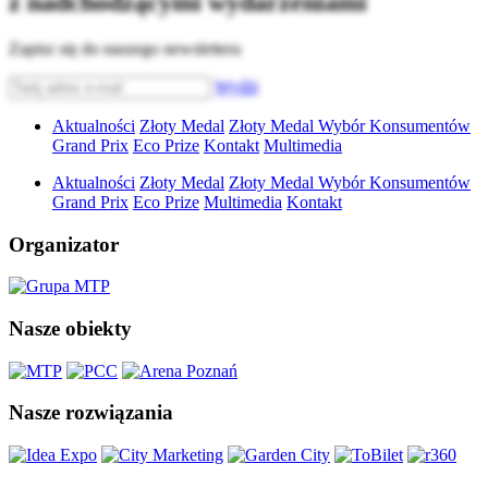
z nadchodzącymi wydarzeniami
Zapisz się do naszego newslettera
Wyślij
Aktualności
Złoty Medal
Złoty Medal Wybór Konsumentów
Grand Prix
Eco Prize
Kontakt
Multimedia
Aktualności
Złoty Medal
Złoty Medal Wybór Konsumentów
Grand Prix
Eco Prize
Multimedia
Kontakt
Organizator
Nasze obiekty
Nasze rozwiązania