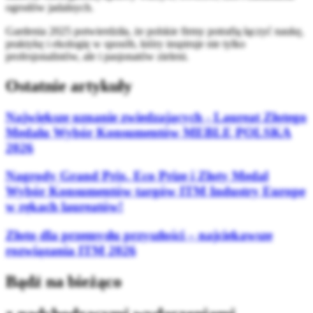
ogrodów jadalnych.
Gardenia 2025 potwierdziła, że polskie firmy potrafią łączyć naukę,
praktykę i ekologię w sposób, który inspiruje nie tylko
profesjonalistów, ale i pasjonatów zieleni.
Ostatnie artykuły
Największe uznanie zwiedzających - Laureat Złotego
Medalu Wybór Konsumentów MEBLE POLSKA
2026
Nagrody Grand Prix, Eco Prize i Złoty Medal
Wybór Konsumentów targów ITM Industry Europe
w rękach laureatów!
Złoto dla przemysłu przyszłości – najciekawsze
rozwiązania ITM 2026
Bądź na bieżąco