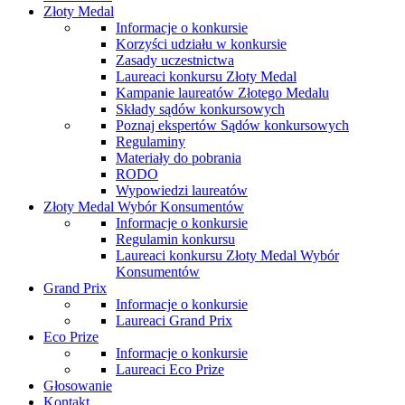
Złoty Medal
Informacje o konkursie
Korzyści udziału w konkursie
Zasady uczestnictwa
Laureaci konkursu Złoty Medal
Kampanie laureatów Złotego Medalu
Składy sądów konkursowych
Poznaj ekspertów Sądów konkursowych
Regulaminy
Materiały do pobrania
RODO
Wypowiedzi laureatów
Złoty Medal Wybór Konsumentów
Informacje o konkursie
Regulamin konkursu
Laureaci konkursu Złoty Medal Wybór
Konsumentów
Grand Prix
Informacje o konkursie
Laureaci Grand Prix
Eco Prize
Informacje o konkursie
Laureaci Eco Prize
Głosowanie
Kontakt