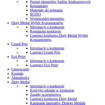
Poznaj ekspertów Sądów konkursowych
Regulaminy
Materiały do pobrania
RODO
Wypowiedzi laureatów
Złoty Medal Wybór Konsumentów
Informacje o konkursie
Regulamin konkursu
Laureaci konkursu Złoty Medal Wybór
Konsumentów
Grand Prix
Informacje o konkursie
Laureaci Grand Prix
Eco Prize
Informacje o konkursie
Laureaci Eco Prize
Głosowanie
Kontakt
Aktualności
Złoty Medal
Informacje o konkursie
Korzyści udziału w konkursie
Zasady uczestnictwa
Laureaci konkursu Złoty Medal
Kampanie laureatów Złotego Medalu