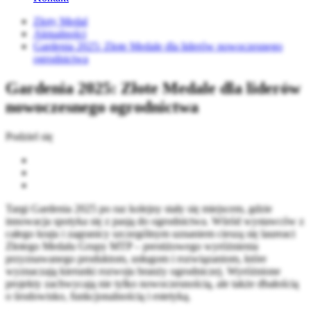
Złoty Medal
Aktualności
Gardenia 2025: Złote Medale dla liderów nowoczesnego
ogrodnictwa
Gardenia 2025: Złote Medale dla liderów
nowoczesnego ogrodnictwa
Podziel się
Targi Gardenia 2025 po raz kolejny stały się miejscem, gdzie
innowacja spotyka się z pasją do ogrodnictwa. Wśród wystawców z
całego kraju i zagranicy szczególnym uznaniem cieszą się laureaci
Złotego Medalu Grupy MTP – prestiżowego wyróżnienia
przyznawanego produktom, usługom i rozwiązaniom, które
wyznaczają kierunki rozwoju branży ogrodniczej. Wyróżnione
projekty zachwycają nie tylko nowoczesnością, ale także dbałością
o środowisko, funkcjonalnością i estetyką.