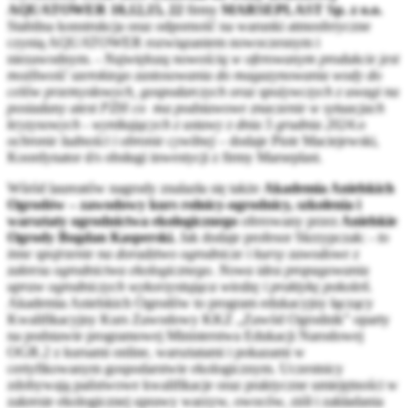
AQUATOWER 10,12,15, 22
firmy
MARSEPLAST Sp. z o.o.
Stabilna konstrukcja oraz odporność na warunki atmosferyczne
czynią AQUATOWER rozwiązaniem nowoczesnym i
niezawodnym. -
Największą nowością w oferowanym produkcie jest
możliwość szerokiego zastosowania do magazynowania wody do
celów przemysłowych, gospodarczych oraz spożywczych z uwagi na
posiadany atest PZH co ma podstawowe znaczenie w sytuacjach
kryzysowych - wynikających z ustawy z dnia 5 grudnia 2024.o
ochronie ludności i obronie cywilnej –
dodaje Piotr Maciejewski,
Koordynator d/s obsługi inwestycji z firmy Marseplast.
Wśród laureatów nagrody znalazła się także
Akademia Anielskich
Ogrodów – zawodowy kurs rolnicy-ogrodnicy, szkolenia i
warsztaty ogrodnictwa ekologicznego
oferowany przez
Anielskie
Ogrody Bogdan Kasperski.
Jak dodaje profesor Skrzypczak: -
to
inne spojrzenie na doradztwo ogrodnicze i kursy zawodowe z
zakresu ogrodnictwa ekologicznego. Nowa idea propagowania
upraw ogrodniczych wykorzystująca wiedzę i praktykę pokoleń.
Akademia Anielskich Ogrodów to program edukacyjny łączący
Kwalifikacyjny Kurs Zawodowy KKZ „Zawód Ogrodnik” oparty
na podstawie programowej Ministerstwa Edukacji Narodowej
OGR.2 z kursami online, warsztatami i pokazami w
certyfikowanym gospodarstwie ekologicznym. Uczestnicy
zdobywają państwowe kwalifikacje oraz praktyczne umiejętności w
zakresie ekologicznej uprawy warzyw, owoców, ziół i zakładania